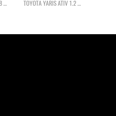
TOYORA REVO ต/ด 2.8 J PLUS ปี61
TOYOTA YARIS ATIV 1.2 S ปี62