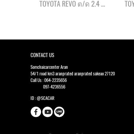
TOYOTA REVO ต/ด 2.4 J ปี62
CONTACT US
Somchaicarcenter Aran
54/1 road km3 aranprated aranprated sakeao 27120
Call Us : 064-2235656
097-4236556
ID : @SCACAR