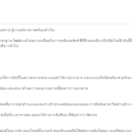
 ขับสบาย สู้งานหนัก สภาพพร้อมทำเงิน
oyota แต่ไม่อยากเหนื่อยกับการเหยียบคลัตช์ REVO ตอนเดียวเกียร์อัตโนมัติ คันนี้คือคำตอ
าสีขาวทั่วไป
่วยให้การขับขี่ในสภาพจราจรหนาแน่นทำได้ง่ายกว่ามาก และระบบเกียร์อัจฉริยะช่วยรักษา
เล็กน้อย แต่แลกมาด้วยความสะดวกสบายที่คุ้มค่ากว่ามหาศาล
รื่องอะไหล่ที่หาง่ายทุกหัวระแหงและช่างทั่วประเทศซ่อมจบแน่นอน การมีหลังคาฝาปิดด้าน
ต่เมื่อถึงเวลาขายต่อ คุณจะได้ราคากลับคืนมาที่คุ้มค่ากว่าชัดเจน
ลาดมือสองมีไม่มากนัก ตอบโจทย์ทั้งงานเจ้าของขับเองหรือให้พนักงานขับก็ลดความเครียดจา