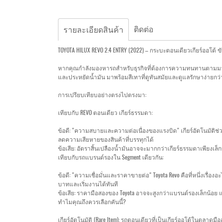
ติดต่อ
รายละเอียดสินค้า
TOYOTA HILUX REVO 2.4 ENTRY (2022) – กระบะตอนเดียวเกียร์ออโต้
หากคุณกำลังมองหารถสำหรับธุรกิจที่ต้องการความทนทานตามมาตรฐาน T
และประหยัดน้ำมัน มาพร้อมสีเทาที่ดูทันสมัยและดูแลรักษาง่ายกว่
การเปรียบเทียบอย่างตรงไปตรงมา:
เทียบกับ REVO ตอนเดียว เกียร์ธรรมดา:
ข้อดี: "ความสบายและความต่อเนื่องของแรงบิด" เกียร์อัตโนมัติช
ลดความเสียหายของสินค้าที่บรรทุกได้
ข้อเสีย: อัตราสิ้นเปลืองน้ำมันอาจจะมากกว่าเกียร์ธรรมดาเพียง
เทียบกับรถแบรนด์รองใน Segment เดียวกัน:
ข้อดี: "ความเชื่อมั่นและราคาขายต่อ" Toyota Revo คือที่หนึ่งเ
บาทและเริ่มงานได้ทันที
ข้อเสีย: ราคามือสองของ Toyota อาจจะสูงกว่าแบรนด์รองเล็กน้อย แ
ทำไมคุณถึงควรเลือกคันนี้?
เกียร์อัตโนมัติ (Rare Item): รถตอนเดียวที่เป็นเกียร์ออโต้ในต