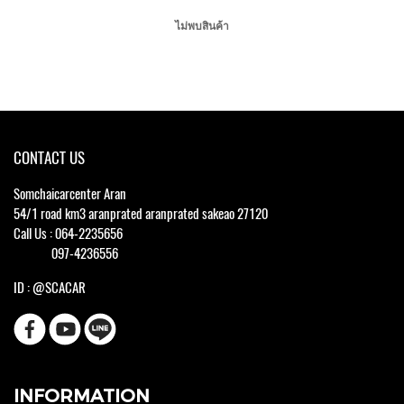
ไม่พบสินค้า
CONTACT US
Somchaicarcenter Aran
54/1 road km3 aranprated aranprated sakeao 27120
Call Us : 064-2235656
097-4236556
ID : @SCACAR
INFORMATION