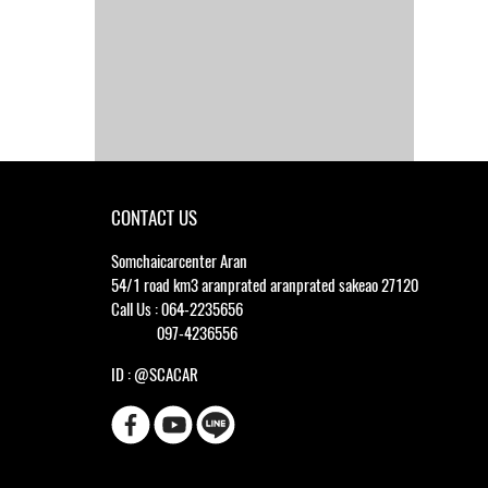
CONTACT US
Somchaicarcenter Aran
54/1 road km3 aranprated aranprated sakeao 27120
Call Us : 064-2235656
097-4236556
ID : @SCACAR