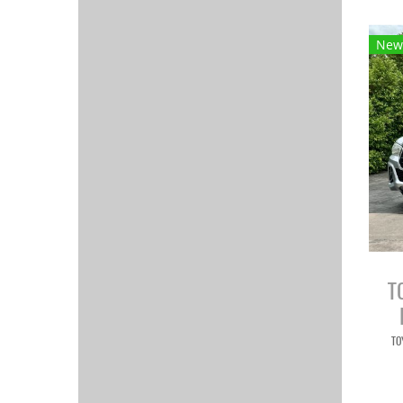
New
T
TO