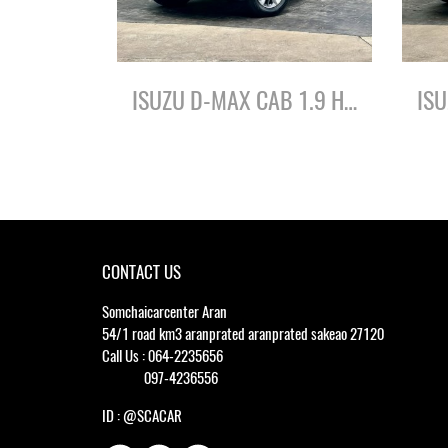
ISUZU D-MAX CAB 1.9 HI-LANDER L DA ปี65
CONTACT US
Somchaicarcenter Aran
54/1 road km3 aranprated aranprated sakeao 27120
Call Us : 064-2235656
097-4236556
ID : @SCACAR