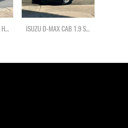
ISUZU D-MAX CAB 3.0 HI-LANDER Z-PRESTIGE ปี62
ISUZU D-MAX CAB 1.9 S ปี64