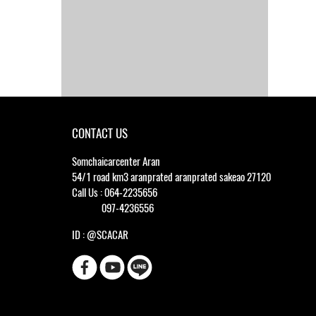
CONTACT US
Somchaicarcenter Aran
54/1 road km3 aranprated aranprated sakeao 27120
Call Us : 064-2235656
097-4236556
ID : @SCACAR