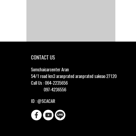
CONTACT US
Somchaicarcenter Aran
54/1 road km3 aranprated aranprated sakeao 27120
Call Us : 064-2235656
097-4236556
ID : @SCACAR