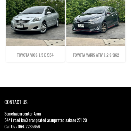
TOYOTA VIOS 1.5 E ปี54
TOYOTA YARIS ATIV 1.2 S ปี62
CONTACT US
Somchaicarcenter Aran
54/1 road km3 aranprated aranprated sakeao 27120
Call Us : 064-2235656