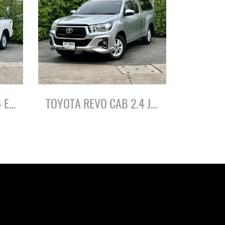
TOYOTA REVO CAB 2.4 ENTRY Z-EDITION ปี65
TOYOTA REVO CAB 2.4 J PLUS Z-EDITION ปี63