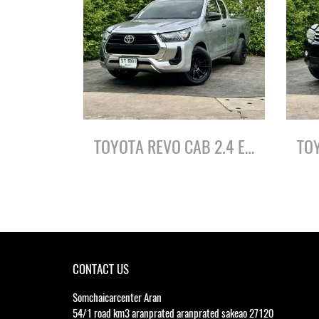
TOYOTA REVO CAB 2.4 ENTRY Z-EDITION ปี64
CONTACT US
Somchaicarcenter Aran
54/1 road km3 aranprated aranprated sakeao 27120