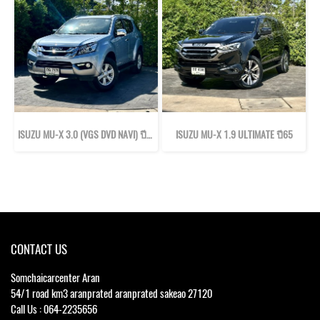
ISUZU MU-X 3.0 (VGS DVD NAVI) ปี58
ISUZU MU-X 1.9 ULTIMATE ปี65
CONTACT US
Somchaicarcenter Aran
54/1 road km3 aranprated aranprated sakeao 27120
Call Us : 064-2235656