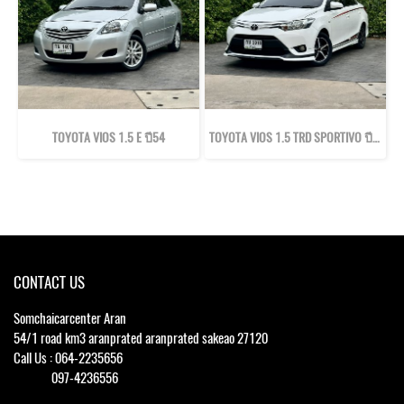
TOYOTA VIOS 1.5 E ปี54
TOYOTA VIOS 1.5 TRD SPORTIVO ปี57
CONTACT US
Somchaicarcenter Aran
54/1 road km3 aranprated aranprated sakeao 27120
Call Us : 064-2235656
097-4236556