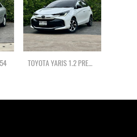
ี54
TOYOTA YARIS 1.2 PREMIUM (BLACK ROOF) ปี66