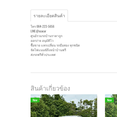
รายละเอียดสินค้า
โทร 064-223-5656
LINE:@scacar
ศูนย์รวมรถบ้านราคาถูก
ออกง่าย อนุมัติไว
ซื้อขาย แลกเปลี่ยน รถมือสอง ทุกชนิด
จัดไฟแนนซ์ถึงหน้าบ้านฟรี
ส่งรถฟรีทั่วประเทศ
สินค้าเกี่ยวข้อง
New
New