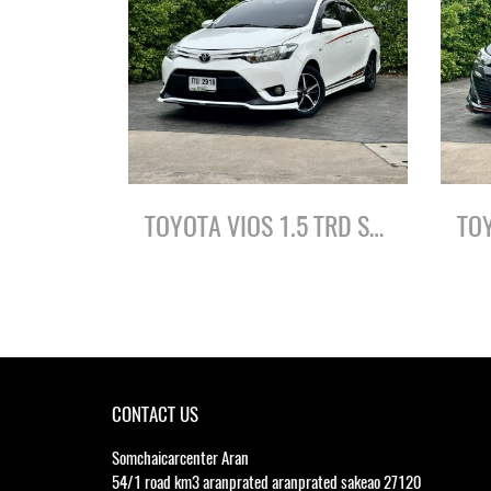
TOYOTA VIOS 1.5 TRD SPORTIVO ปี57
CONTACT US
Somchaicarcenter Aran
54/1 road km3 aranprated aranprated sakeao 27120