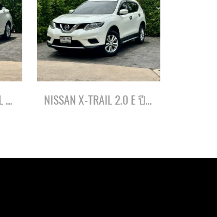
NISSAN ALMERA 1.0 EL ปี65
NISSAN X-TRAIL 2.0 E ปี62