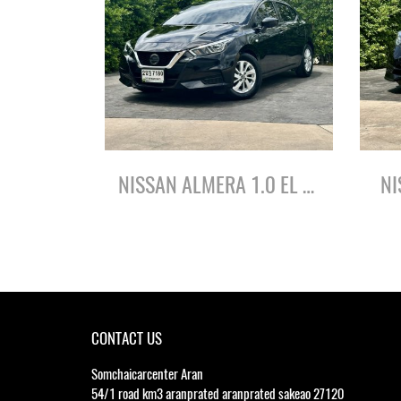
NISSAN ALMERA 1.0 EL ปี64
NI
CONTACT US
Somchaicarcenter Aran
54/1 road km3 aranprated aranprated sakeao 27120