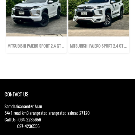
MITSUBISHI PAJERO SPORT 2.4 GT PREMIUM ELITE EDITION ปี64
MITSUBISHI PAJERO SPORT 2.4 GT PLUS ปี65
CONTACT US
Somchaicarcenter Aran
54/1 road km3 aranprated aranprated sakeao 27120
Call Us : 064-2235656
097-4236556