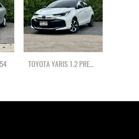
ี54
TOYOTA YARIS 1.2 PREMIUM (BLACK ROOF) ปี66