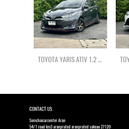
TOYOTA YARIS ATIV 1.2 S ปี62
CONTACT US
Somchaicarcenter Aran
54/1 road km3 aranprated aranprated sakeao 27120