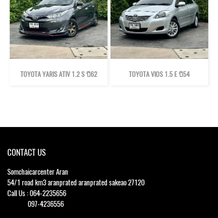
TOYOTA YARIS ATIV 1.2 S ปี62
TOYOTA VIOS 1.5 E ปี54
CONTACT US
Somchaicarcenter Aran
54/1 road km3 aranprated aranprated sakeao 27120
Call Us : 064-2235656
097-4236556