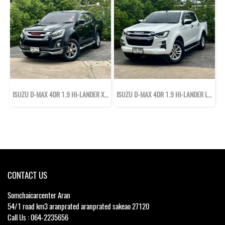
ISUZU D-MAX 4DR 1.9 HI-LANDER X-SERIES Z ปี59
ISUZU D-MAX 4DR 1.9 HI-LANDER L DA ปี65
CONTACT US
Somchaicarcenter Aran
54/1 road km3 aranprated aranprated sakeao 27120
Call Us : 064-2235656