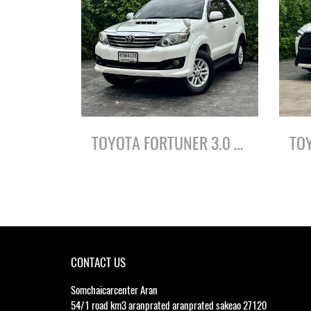
TOYOTA FORTUNER 3.0 V ปี56
CONTACT US
Somchaicarcenter Aran
54/1 road km3 aranprated aranprated sakeao 27120