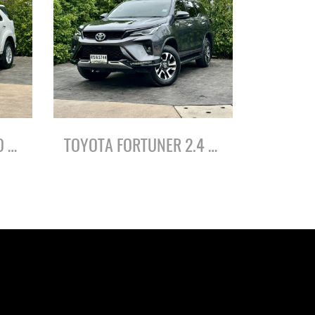
TOYOTA FORTUNER 3.0 V ปี55
TOYOTA FORTUNER 2.4 LEADER G ปี66