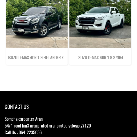
ISUZU D-MAX 4DR 1.9 HI-LANDER X-SERIES Z ปี59
ISUZU D-MAX 4DR 1.9 S ปี64
CONTACT US
Somchaicarcenter Aran
54/1 road km3 aranprated aranprated sakeao 27120
Call Us : 064-2235656