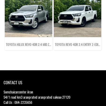
TOYOTA HILUX REVO 4DR 2.4 MID Z-EDITION ปี64
TOYOTA REVO 4DR 2.4 ENTRY Z-EDITION ปี66
CONTACT US
Somchaicarcenter Aran
54/1 road km3 aranprated aranprated sakeao 27120
Call Us : 064-2235656