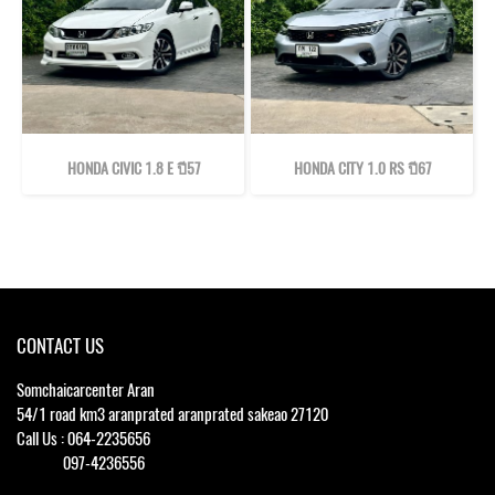
HONDA CIVIC 1.8 E ปี57
HONDA CITY 1.0 RS ปี67
CONTACT US
Somchaicarcenter Aran
54/1 road km3 aranprated aranprated sakeao 27120
Call Us : 064-2235656
097-4236556