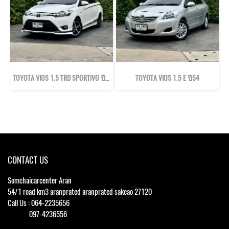
TOYOTA VIOS 1.5 TRD SPORTIVO ปี57
TOYOTA VIOS 1.5 E ปี54
CONTACT US
Somchaicarcenter Aran
54/1 road km3 aranprated aranprated sakeao 27120
Call Us : 064-2235656
097-4236556