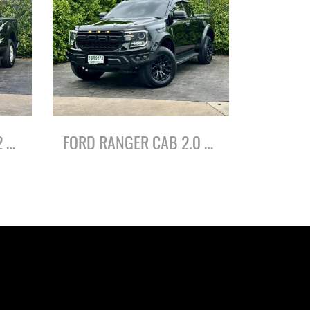
FORD RANGER CAB 2.2 HI-RIDER XLS ปี61
FORD RANGER CAB 2.0 HI-RIDER XL+ ปี66