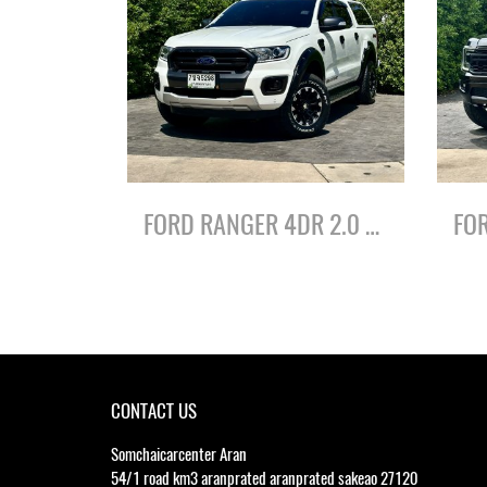
FORD RANGER 4DR 2.0 WILDTRAK 4WD ปี61
CONTACT US
Somchaicarcenter Aran
54/1 road km3 aranprated aranprated sakeao 27120