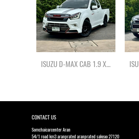
ISUZU D-MAX CAB 1.9 X-SERIES SPEED ปี61
CONTACT US
Somchaicarcenter Aran
54/1 road km3 aranprated aranprated sakeao 27120