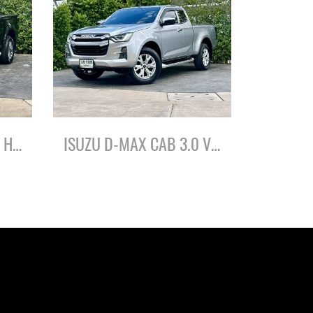
ISUZU D-MAX CAB 1.9 HI-LANDER L DA ปี65
ISUZU D-MAX CAB 3.0 VCROSS Z 4WD ปี65