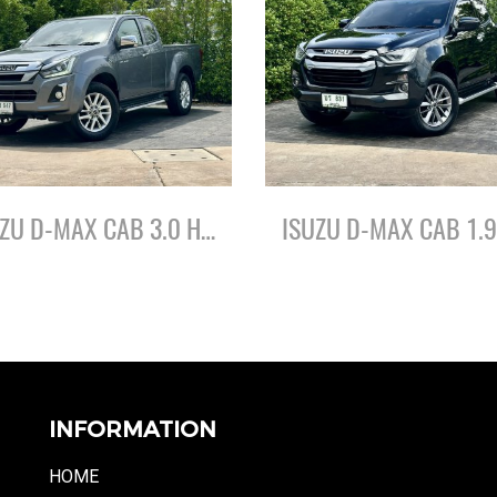
ISUZU D-MAX CAB 3.0 HI-LANDER Z-PRESTIGE ปี62
INFORMATION
HOME