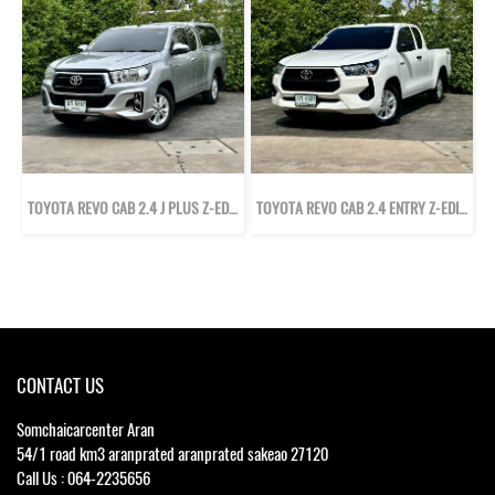
TOYOTA REVO CAB 2.4 J PLUS Z-EDITION ปี63
TOYOTA REVO CAB 2.4 ENTRY Z-EDITION ปี68
CONTACT US
Somchaicarcenter Aran
54/1 road km3 aranprated aranprated sakeao 27120
Call Us : 064-2235656