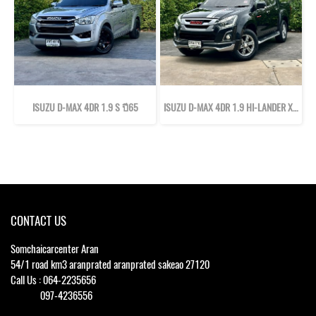
ISUZU D-MAX 4DR 1.9 S ปี65
ISUZU D-MAX 4DR 1.9 HI-LANDER X-SERIES Z ปี59
CONTACT US
Somchaicarcenter Aran
54/1 road km3 aranprated aranprated sakeao 27120
Call Us : 064-2235656
097-4236556