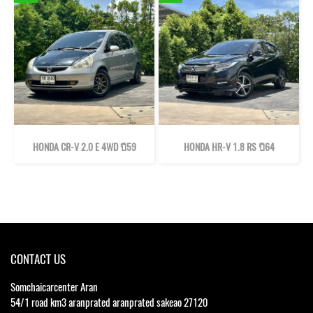
HONDA CR-V 2.0 E 4WD ปี59
HONDA HR-V 1.8 RS ปี64
CONTACT US
Somchaicarcenter Aran
54/1 road km3 aranprated aranprated sakeao 27120