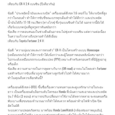
เทียบกับ CR-V 2.4 เบนซิน (ปีเดียวกัน):
ข้อดี: "ประหยัดน้ำมันและแรงบิด" เครื่องยนต์ดีเซล 1.6 เทอร์โบ ให้แรงบิดที่สูง
กว่าในรอบต่ำ ทำให้การขับขี่ขณะบรรทุกเต็มลำทำได้ดีกว่า และประหยัด
น้ำมันได้ถึง 17-18 กม./ลิตร (ทางไกล) ซึ่งรุ่นเบนซินทำไม่ได้ นอกจากนี้ยังได้
เกียร์แบบกดปุ่มที่ดูหรูหราทันสมัยกว่า
ข้อเสีย: การตอบสนองในช่วงตีนต้นอาจจะไม่พุ่งเท่าเบนซิน แต่ความต่อเนื่อง
ในความเร็วกลางถึงปลายทำได้ดีเยี่ยม
เทียบกับ Toyota Fortuner 2.4 V:
ข้อดี: "ความนุ่มนวลและการทรงตัว" CR-V เป็นโครงสร้างแบบ Monocoque
(เหมือนรถเก๋ง) ทำให้การเข้าโค้งนิ่งกว่าและผู้โดยสารตอนหลังนั่งสบายกว่า
ไม่กระเด้งเหมือนรถกระบะดัดแปลง (PPV) เหมาะสำหรับครอบครัวที่มีผู้สูงอายุ
หรือเด็ก
ข้อเสีย: ความสามารถในการลุยทางวิบาก (Off-road) อาจจะไม่โหดเท่า Fortuner
แต่สำหรับการขับเที่ยวภูเขาหรือทางลูกรังทั่วไปทำได้สบายมาก
ทำไมคุณถึงควรเลือกคันนี้?
เครื่องยนต์ดีเซล i-DTEC: ขึ้นชื่อเรื่องความทนทานและดูแลรักษาง่ายในระยะ
ยาว เป็นเครื่องยนต์บล็อกระดับโลกของ Honda ที่เน้นความสะอาดและประหยัด
รุ่น 7 ที่นั่ง (3 ตอน): สามารถปรับเปลี่ยนการใช้งานได้หลากหลาย จะขนคนหรือ
พับเบาะเพื่อขนของจำนวนมากก็ทำได้สะดวก พร้อมฝาท้ายไฟฟ้าเปิด-ปิด
อัตโนมัติ
ระบบความปลอดภัยครบ: มาพร้อม Honda LaneWatch (กล้องส่องภาพมุมอับ),
ระบบเบรกมือไฟฟ้า และระบบช่วยทรงตัวขณะเข้าโค้ง มั่นใจได้ทุกการเดิน