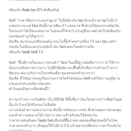
เทียบกับ Honda Jazz (ปีใกล้เคียงกัน):
ข้อดี: "ราคาที่ถูกกว่าและค่าดูแล" ในปีเดียวกัน Jazz มักจะมีราคาพุ่งไปถึง 3
แสนกลางๆ แต่ Yaris คันนี้ราคาเพียง 2.7 แสนบาท ซึ่งช่วยให้คุณประหยัดเงิน
ในกระเป๋าได้เกือบแสนบาท ในขณะที่ได้รถ 5 ประตูที่ขนาดตัวถังใกล้เคียงกัน
และซ่อมบำรุงได้ถูกกว่า
ข้อเสีย: สมรรถนะเครื่องยนต์อาจจะไม่จี๊ดจ๊าดเท่าเครื่อง 1.5 ของ Jazz แต่ถ้า
เน้นขับในเมืองและประหยัดน้ำมัน Yaris ตอบโจทย์กว่าครับ
เทียบกับ Suzuki Swift 1.2:
ข้อดี: "พื้นที่ภายในและการทรงตัว" Yaris โฉมนี้มีฐานล้อที่ยาวกว่า ทำให้การ
นั่งแถวหลังสบายกว่ามาก ไม่รู้สึกอึดอัด และพื้นที่เก็บสัมภาระท้ายกว้างกว่า
ชัดเจน เหมาะกับการเป็นรถคันเดียวของครอบครัวมากกว่า
ข้อเสีย: ดีไซน์อาจจะดูเรียบง่ายกว่าสไตล์วัยรุ่นของ Swift แต่ได้ความภูมิฐาน
และอเนกประสงค์มาทดแทน
ทำไมคุณถึงควรเลือกคันนี้?
ความกว้างขวางเกินพิกัด: เป็น ECO Car ที่ขึ้นชื่อว่าห้องโดยสารกว้างที่สุดในยุค
นั้น นั่ง 5 คนได้จริงแบบไม่อึดอัด
เบาะหนังทำความสะอาดง่าย: คันนี้มาพร้อมเบาะหนัง ซึ่งช่วยลดการสะสมฝุ่น
และทำความสะอาดได้ง่ายมาก เหมาะสำหรับคนใช้รถทุกวัน
ราคาขายต่อมั่นคง: Toyota Yaris คือรถที่ซื้อง่ายขายคล่องที่สุดรุ่นหนึ่งในไทย
ราคาตกลงช้ามาก เมื่อคุณใช้ไปอีก 2-3 ปี แล้วอยากเปลี่ยนรถ ราคาก็จะยังไม่
หายไปไหนเยอะ