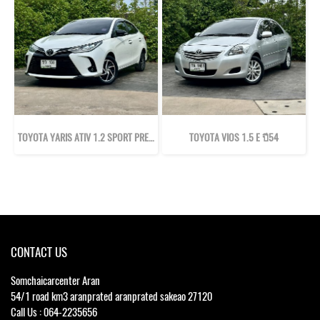
TOYOTA YARIS ATIV 1.2 SPORT PREMIUM ปี64
TOYOTA VIOS 1.5 E ปี54
CONTACT US
Somchaicarcenter Aran
54/1 road km3 aranprated aranprated sakeao 27120
Call Us : 064-2235656