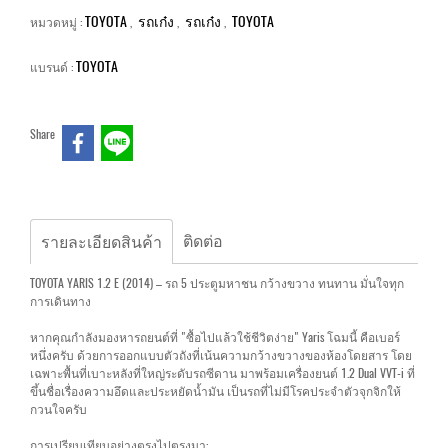
TOYOTA
รถเก๋ง
รถเก๋ง
TOYOTA
หมวดหมู่ :
,
,
,
TOYOTA
แบรนด์ :
Share
ติดต่อ
รายละเอียดสินค้า
TOYOTA YARIS 1.2 E (2014) – รถ 5 ประตูมหาชน กว้างขวาง ทนทาน มั่นใจทุก
การเดินทาง
หากคุณกำลังมองหารถยนต์ที่ "ซื้อไปแล้วใช้ชีวิตง่าย" Yaris โฉมนี้ คือเบอร์
หนึ่งครับ ด้วยการออกแบบตัวถังที่เน้นความกว้างขวางของห้องโดยสาร โดย
เฉพาะพื้นที่เบาะหลังที่ใหญ่ระดับรถซีดาน มาพร้อมเครื่องยนต์ 1.2 Dual VVT-i ที่
ขึ้นชื่อเรื่องความอึดและประหยัดน้ำมัน เป็นรถที่ไม่มีโรคประจำตัวจุกจิกให้
กวนใจครับ
การเปรียบเทียบอย่างตรงไปตรงมา: