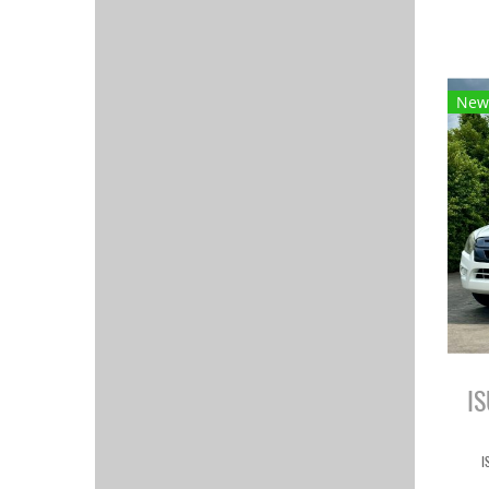
New
I
I