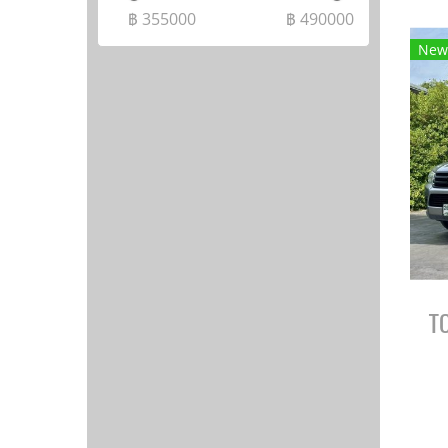
฿
355000
฿
490000
New
T