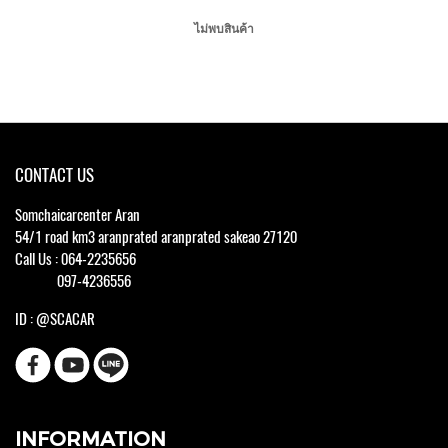
ไม่พบสินค้า
CONTACT US
Somchaicarcenter Aran
54/1 road km3 aranprated aranprated sakeao 27120
Call Us : 064-2235656
097-4236556
ID : @SCACAR
INFORMATION